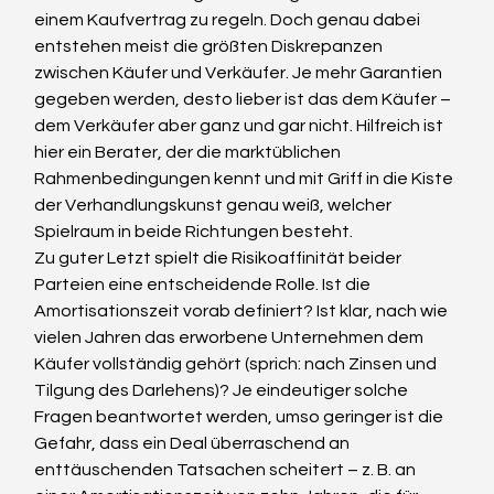
einem Kaufvertrag zu regeln. Doch genau dabei 
entstehen meist die größten Diskrepanzen 
zwischen Käufer und Verkäufer. Je mehr Garantien 
gegeben werden, desto lieber ist das dem Käufer – 
dem Verkäufer aber ganz und gar nicht. Hilfreich ist 
hier ein Berater, der die marktüblichen 
Rahmenbedingungen kennt und mit Griff in die Kiste 
der Verhandlungskunst genau weiß, welcher 
Spielraum in beide Richtungen besteht.
Zu guter Letzt spielt die Risikoaffinität beider 
Parteien eine entscheidende Rolle. Ist die 
Amortisationszeit vorab definiert? Ist klar, nach wie 
vielen Jahren das erworbene Unternehmen dem 
Käufer vollständig gehört (sprich: nach Zinsen und 
Tilgung des Darlehens)? Je eindeutiger solche 
Fragen beantwortet werden, umso geringer ist die 
Gefahr, dass ein Deal überraschend an 
enttäuschenden Tatsachen scheitert – z. B. an 