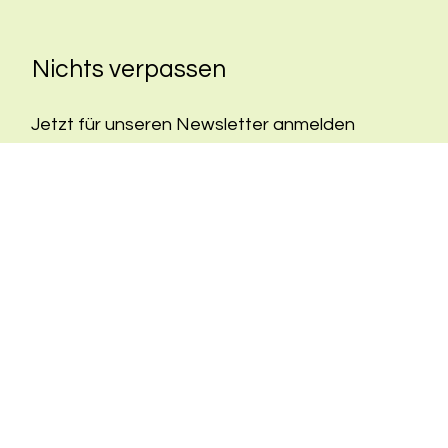
Nichts verpassen
Jetzt für unseren Newsletter anmelden
E-Mail-Adresse
*
Ja, ich möchte mich für den Newsletter 
anmelden.
*
Ich stimme den Datenschutzbestimmungen zu. 
https://www.dradams.de/datenschutz
Anmelden