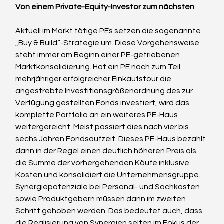
Von einem Private-Equity-Investor zum nächsten
Aktuell im Markt tätige PEs setzen die sogenannte 
„Buy & Build“-Strategie um. Diese Vorgehensweise 
steht immer am Beginn einer PE-getriebenen 
Marktkonsolidierung. Hat ein PE nach zum Teil 
mehrjähriger erfolgreicher Einkaufstour die 
angestrebte Investitionsgrößenordnung des zur 
Verfügung gestellten Fonds investiert, wird das 
komplette Portfolio an ein weiteres PE-Haus 
weitergereicht. Meist passiert dies nach vier bis 
sechs Jahren Fondsaufzeit. Dieses PE-Haus bezahlt 
dann in der Regel einen deutlich höheren Preis als 
die Summe der vorhergehenden Käufe inklusive 
Kosten und konsolidiert die Unternehmensgruppe.
Synergiepotenziale bei Personal- und Sachkosten 
sowie Produktgebern müssen dann im zweiten 
Schritt gehoben werden. Das bedeutet auch, dass 
die Realisierung von Synergien selten im Fokus der 