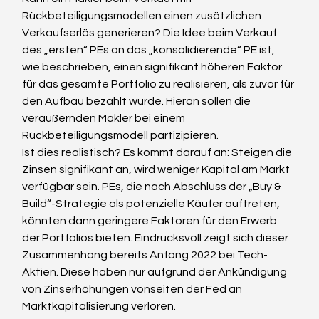
Rückbeteiligungsmodellen einen zusätzlichen 
Verkaufserlös generieren? Die Idee beim Verkauf 
des „ersten“ PEs an das „konsolidierende“ PE ist, 
wie beschrieben, einen signifikant höheren Faktor 
für das gesamte Portfolio zu realisieren, als zuvor für 
den Aufbau bezahlt wurde. Hieran sollen die 
veräußernden Makler bei einem 
Rückbeteiligungsmodell partizipieren.
Ist dies realistisch? Es kommt darauf an: Steigen die 
Zinsen signifikant an, wird weniger Kapital am Markt 
verfügbar sein. PEs, die nach Abschluss der „Buy & 
Build“-Strategie als potenzielle Käufer auftreten, 
könnten dann geringere Faktoren für den Erwerb 
der Portfolios bieten. Eindrucksvoll zeigt sich dieser 
Zusammenhang bereits Anfang 2022 bei Tech-
Aktien. Diese haben nur aufgrund der Ankündigung 
von Zinserhöhungen vonseiten der Fed an 
Marktkapitalisierung verloren.