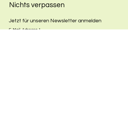
Nichts verpassen
Jetzt für unseren Newsletter anmelden
E-Mail-Adresse
*
Ja, ich möchte mich für den Newsletter 
anmelden.
*
Ich stimme den Datenschutzbestimmungen zu. 
https://www.dradams.de/datenschutz
Anmelden