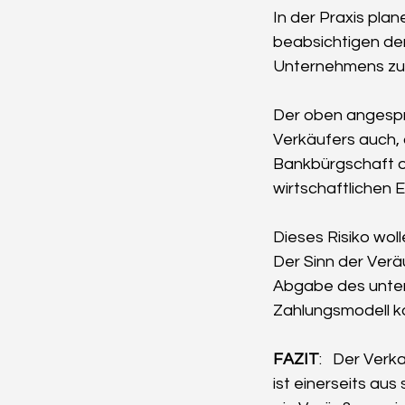
In der Praxis pla
beabsichtigen de
Unternehmens zu
Der oben angespr
Verkäufers auch, 
Bankbürgschaft o
wirtschaftlichen 
Dieses Risiko wol
Der Sinn der Verä
Abgabe des unter
Zahlungsmodell ko
FAZIT
:   Der Ver
ist einerseits aus