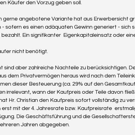
en Käufer den Vorzug geben soll.
 gerne angebotene Variante hat aus Erwerbersicht gro
- sofern es einen adäquaten Gewinn generiert - sich 
 bezahlt. Ein signifikanter  Eigenkapitaleinsatz oder eine
 
ufer nicht benötigt. 
t sind aber zahlreiche Nachteile zu berücksichtigen. D
aus dem Privatvermögen heraus wird nach dem Teileink
men dieser Besteuerung (ca. 29% auf den Gesamtkaufpre
n irrelevant, wann der Kaufpreis oder Teile davon fließ
hat Hr. Christian den Kaufpreis sofort vollständig zu ve
 erst mit der 4. Jahresrate bzw. Kaufpreisrate  erstmal
fügung. Die Geschäftsführung und die Gesellschafterste
mehreren Jahren abgegeben.