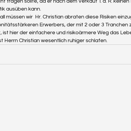
ht tragen sollte, da er nach dem Verkauf  i. d. R. keinen
tik ausüben kann. 
ll müssen wir  Hr. Christian abraten diese Risiken einzu
onitätsstärkeren Erwerbers, der mit 2 oder 3 Tranchen 
, ist hier der einfachere und risikoärmere Weg das Leb
st Herrn Christian wesentlich ruhiger schlafen.  