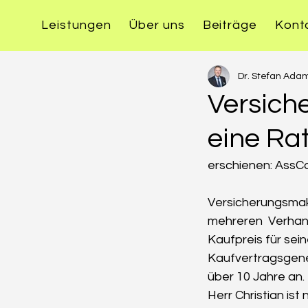
Leistungen
Über uns
Beiträge
Kont
Dr. Stefan Ada
Versich
eine Ra
erschienen: AssC
Versicherungsmakle
mehreren  Verhand
Kaufpreis für sei
Kaufvertragsgener
über 10 Jahre an.
Herr Christian is