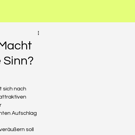
 Macht
 Sinn?
t sich nach 
ttraktiven 
r 
hten Aufschlag 
veräußern soll 