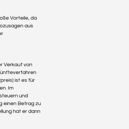
ße Vorteile, da 
sozusagen aus 
r 
er Verkauf von 
ünfteverfahren 
is) ist es für 
en. Im 
rsteuern und 
ig einen Betrag zu 
llung hat er dann 