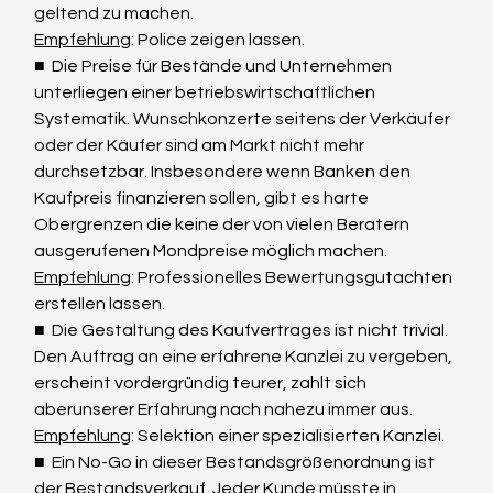
geltend zu machen. 
Empfehlung
: Police zeigen lassen.
■  Die Preise für Bestände und Unternehmen 
unterliegen einer betriebswirtschaftlichen 
Systematik. Wunschkonzerte seitens der Verkäufer 
oder der Käufer sind am Markt nicht mehr 
durchsetzbar. Insbesondere wenn Banken den 
Kaufpreis finanzieren sollen, gibt es harte 
Obergrenzen die keine der von vielen Beratern 
ausgerufenen Mondpreise möglich machen. 
Empfehlung
: Professionelles Bewertungsgutachten 
erstellen lassen.
■  Die Gestaltung des Kaufvertrages ist nicht trivial. 
Den Auftrag an eine erfahrene Kanzlei zu vergeben, 
erscheint vordergründig teurer, zahlt sich 
aberunserer Erfahrung nach nahezu immer aus. 
Empfehlung
: Selektion einer spezialisierten Kanzlei.
■  Ein No-Go in dieser Bestandsgrößenordnung ist 
der Bestandsverkauf. Jeder Kunde müsste in 