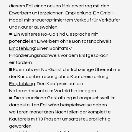
diesem Fall einen neuen Maklervertrag mit den 
Erwerbern unterzeichnen. 
Empfehlung
: 
Ein GmbH-
Modell mit steueroptimiertem Verkauf für Verkäufer 
und Käufer auswählen.
■  Ein weiteres No-Go sind Gespräche mit 
potenziellen Erwerbern ohne Bonitätsnachweis. 
Empfehlung
: Einen Bonitäts-/ 
Finanzierungsnachweis vor dem Erstgespräch 
einfordern.
■ Ebenfalls ein No-Go ist die frühzeitige Übernahme 
der Kundenbetreuung ohne Kaufpreiszahlung. 
Empfehlung
: Den Kaufpreis auf ein 
Notaranderkonto im Vorfeld hinterlegen.
■  Die steuerliche Gestaltung ist anspruchsvoll. Im 
dargestellten Fall wäre beispielsweise neben 
weiteren monetären Nachteilen der komplette 
Kaufpreis mit19 Prozent umsatzsteuerpflichtig 
geworden. 